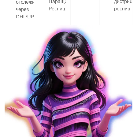
Наращиваний
дистрибь
отслеживанием
Ресниц.
ресниц.
через
DHL/UPS.