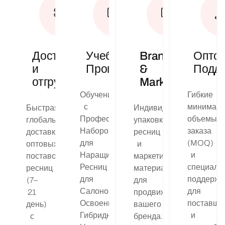
Доставка
Учебные
Branding
Опто
и
Программы
&
Подд
отгрузка
Marketing
Обучение
Гибкие
с
минимал
Быстрая
Индивидуальная
Профессиональным
объемы
глобальная
упаковка
Набором
заказа
доставка
ресниц
для
(MOQ)
оптовых
и
Наращивания
и
поставок
маркетинговые
Ресниц
специали
ресниц
материалы
для
поддержк
(7–
для
Салонов:
для
21
продвижения
Освоение
поставщи
день)
вашего
Гибридных
и
с
бренда.