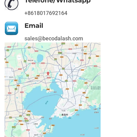
Telefone/Whatsapp
+8618017692164
Email
sales@becodalash.com