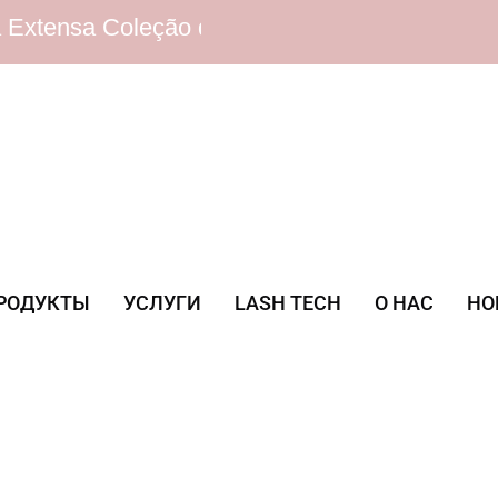
a Coleção de Cílios | Preços Competitivos | 
РОДУКТЫ
УСЛУГИ
LASH TECH
О НАС
НО