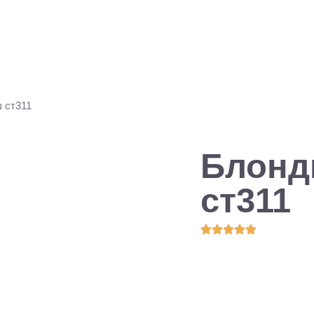
 ст311
Блонд
ст311